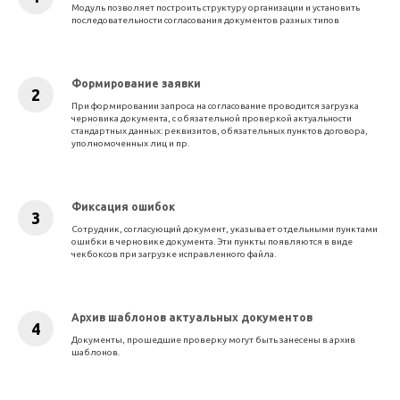
Модуль позволяет построить структуру организации и установить
последовательности согласования документов разных типов
Формирование заявки
При формировании запроса на согласование проводится загрузка
черновика документа, с обязательной проверкой актуальности
стандартных данных: реквизитов, обязательных пунктов договора,
уполномоченных лиц и пр.
Фиксация ошибок
Сотрудник, согласующий документ, указывает отдельными пунктами
ошибки в черновике документа. Эти пункты появляются в виде
чекбоксов при загрузке исправленного файла.
Архив шаблонов актуальных документов
Документы, прошедшие проверку могут быть занесены в архив
шаблонов.