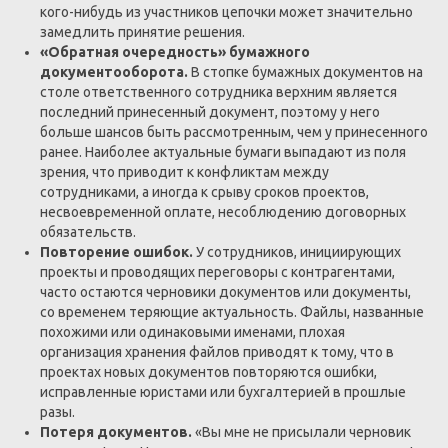
кого-нибудь из участников цепочки может значительно
замедлить принятие решения.
«Обратная очередность» бумажного
документооборота.
В стопке бумажных документов на
столе ответственного сотрудника верхним является
последний принесенный документ, поэтому у него
больше шансов быть рассмотренным, чем у принесенного
ранее. Наиболее актуальные бумаги выпадают из поля
зрения, что приводит к конфликтам между
сотрудниками, а иногда к срыву сроков проектов,
несвоевременной оплате, несоблюдению договорных
обязательств.
Повторение ошибок.
У сотрудников, инициирующих
проекты и проводящих переговоры с контрагентами,
часто остаются черновики документов или документы,
со временем теряющие актуальность. Файлы, названные
похожими или одинаковыми именами, плохая
организация хранения файлов приводят к тому, что в
проектах новых документов повторяются ошибки,
исправленные юристами или бухгалтерией в прошлые
разы.
Потеря документов.
«Вы мне не присылали черновик